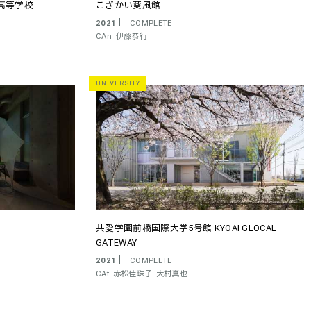
高等学校
こざかい葵風館
2021
COMPLETE
CAn
伊藤恭行
UNIVERSITY
共愛学園前橋国際大学5号館 KYOAI GLOCAL
GATEWAY
2021
COMPLETE
CAt
赤松佳珠子
大村真也