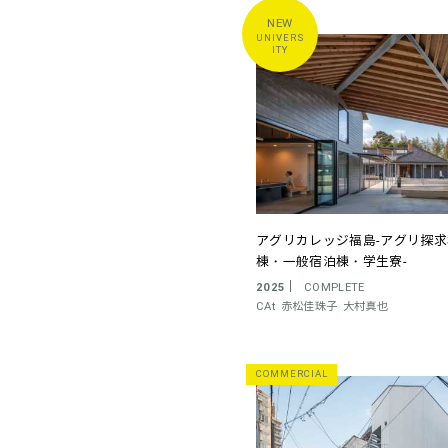
UNIVERS
ITY
アグリカレッジ福島-アグリ探
棟・一般宿泊棟・学生寮-
2025
COMPLETE
CAt
赤松佳珠子
大村真也
COMMERCIAL