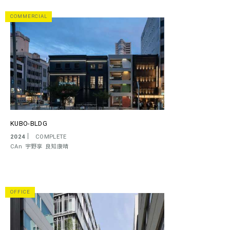
COMMERCIAL
KUBO-BLDG
2024
COMPLETE
CAn
宇野享
良知康晴
OFFICE