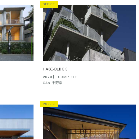
OFFICE
HASE-BLDG.3
2020
COMPLETE
CAn
宇野享
PUBLIC