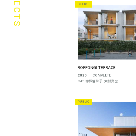
PROJECTS
OFFICE
ROPPONGI TERRACE
2020
COMPLETE
CAt
赤松佳珠子
大村真也
PUBLIC