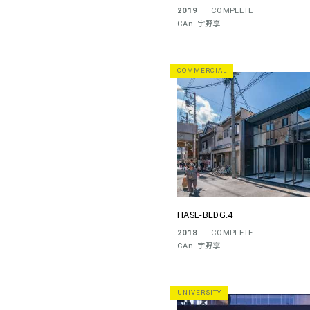
2019
COMPLETE
CAn
宇野享
COMMERCIAL
HASE-BLDG.4
2018
COMPLETE
CAn
宇野享
UNIVERSITY