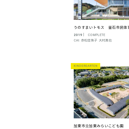
うのすまいトモス 釜石市民体
2019
COMPLETE
CAt
赤松佳珠子
大村真也
KINDERGARTEN
加東市立加東みらいこども園