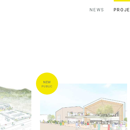
NEWS
PROJ
RANSPORTATION
PUBLIC
TOWN HALL
MUSEUM
LIBRARY
CIAL
COMPLEX
INTERIOR
EXHIBITION
OTHER
PUBLIC
CAN
小嶋一浩
宇野享
伊藤恭行
良知康晴
赤松佳珠子
大
COMPETITION
UNBUILD