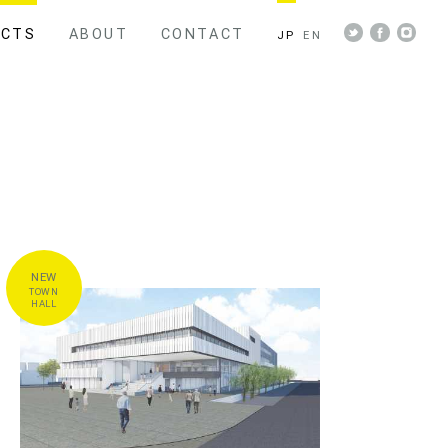
ECTS
ABOUT
CONTACT
JP
EN
UNIVERSITY
SCHOOL
KINDERGARTEN
TOWN
HALL
村真也
小泉雅生