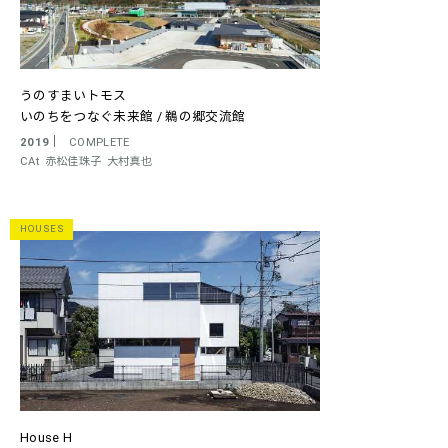
うのすまいトモス
いのちをつなぐ未来館 / 鵜の郷交流館
2019
COMPLETE
CAt
赤松佳珠子
大村真也
HOUSES
House H