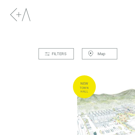
FILTERS
Map
TYPE
ALL
HOUSES
APARTMENT
T
HEALTHCARE
OFFICE
COMMER
TOWN
HALL
STAFF
ALL
シーラカンス
C+A
CAT
PROGRESS
ALL
COMPLETE
IN PROGRESS
CHRONICLE
LATEST
OLDEST