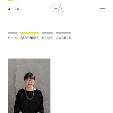
JP
EN
C + A
PARTNERS
STAFF
AWARDS