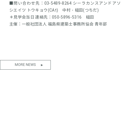
■問い合わせ先：03-5489-8264 シーラカンスアンドアソ
シエイツ トウキョウ(CAt) 中村・槌田(つちだ)
＊見学会当日 連絡先：050-5896-5316 槌田
主催：一般社団法人 福島県建築士事務所協会 青年部
MORE NEWS