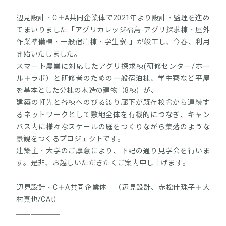
辺見設計・C＋A共同企業体で2021年より設計・監理を進め
てまいりました「アグリカレッジ福島-アグリ探求棟・屋外
作業準備棟・一般宿泊棟・学生寮-」が竣工し、今春、利用
開始いたしました。
スマート農業に対応したアグリ探求棟(研修センター/ホー
ル＋ラボ）と研修者のための一般宿泊棟、学生寮など平屋
を基本とした分棟の木造の建物（8棟）が、
建築の軒先と各棟へのびる渡り廊下が既存校舎から連続す
るネットワークとして敷地全体を有機的につなぎ、キャン
パス内に様々なスケールの庭をつくりながら集落のような
景観をつくるプロジェクトです。
建築主・大学のご厚意により、下記の通り見学会を行いま
す。是非、お越しいただきたくご案内申し上げます。
辺見設計・C＋A共同企業体 （辺見設計、赤松佳珠子＋大
村真也/CAt）
＿＿＿＿＿＿