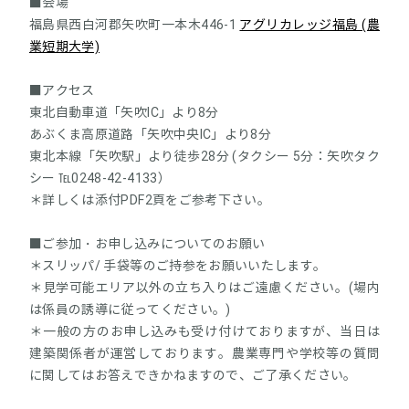
■会場
福島県西白河郡矢吹町一本木446-1
アグリカレッジ福島 (農
業短期大学)
■アクセス
東北自動車道「矢吹IC」より8分
あぶくま高原道路「矢吹中央IC」より8分
東北本線「矢吹駅」より徒歩28分 (タクシー 5分：矢吹タク
シー ℡0248-42-4133）
＊詳しくは添付PDF2頁をご参考下さい。
■ご参加・お申し込みについてのお願い
＊スリッパ/ 手袋等のご持参をお願いいたします。
＊見学可能エリア以外の立ち入りはご遠慮ください。(場内
は係員の誘導に従ってください。)
＊一般の方のお申し込みも受け付けておりますが、当日は
建築関係者が運営しております。農業専門や学校等の質問
に関してはお答えできかねますので、ご了承ください。