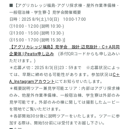
■【アグリカレッジ福島-アグリ探求棟・屋外作業準備棟・
一般宿泊棟・学生寮-】見学会開催概要
日時：2025 8/9(土),10(日) 10:00-17:00
①10:00‐12:00 (説明 10:30-)
②13:00‐15:00 (説明 13:30-)
③15:00‐17:00 (説明 15:30-)]
【アグリカレッジ福島】見学会 設計:辺見設計・C＋A共同
企業体 | Peatix申し込み
(添付QRコードからも申し込みい
ただけます。)
＊応募〆切：2025 8/3(日)23：59まで ※応募状況によっ
ては、早期に締め切る可能性があります。参加状況は
C＋
A_Instagramアカウント
にてお知らせいたします。
＊概要説明ツアー兼見学可能エリア：内部はアグリ探求棟
のみ、他屋外作業準備棟、一般宿泊棟、学生寮は外部のみ
見学可能です。外部のみの棟に関しては撮影したムービー
を現地でご覧いただけます。
＊各部開始30分後に説明ツアーをいたします。ツアーに参
加する際は、開始5分前には受付までお越し下さい。