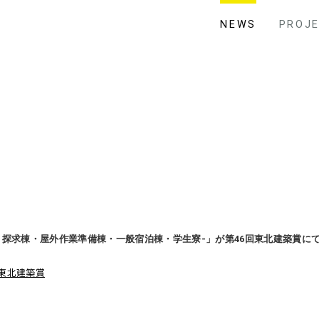
NEWS
PROJ
リ探求棟・屋外作業準備棟・一般宿泊棟・学生寮-」が第46回東北建築賞に
回東北建築賞