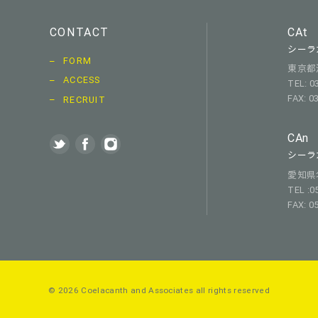
CONTACT
CAt
シーラ
FORM
東京都渋
ACCESS
TEL: 0
FAX: 0
RECRUIT
CAn
シーラ
愛知県名古
TEL :0
FAX: 0
© 2026 Coelacanth and Associates
all rights reserved