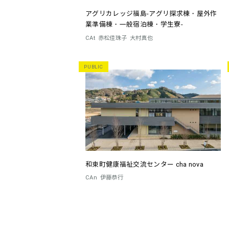
アグリカレッジ福島-アグリ探求棟・屋外作
業準備棟・一般宿泊棟・学生寮-
CAt
赤松佳珠子
大村真也
PUBLIC
和束町健康福祉交流センター cha nova
CAn
伊藤恭行