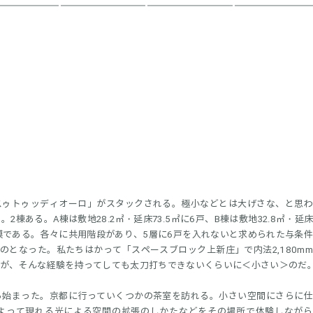
スゥトゥッディオーロ」がスタックされる。極小などとは大げさな、と思わ
ある。A棟は敷地28.2㎡・延床73.5㎡に6戸、B棟は敷地32.8㎡・延床7
模である。各々に共用階段があり、5層に6戸を入れないと求められた与条
のとなった。私たちはかって「スペースブロック上新庄」で内法2,180m
が、そんな経験を持ってしても太刀打ちできないくらいに＜小さい＞のだ
ら始まった。京都に行っていくつかの茶室を訪れる。小さい空間にさらに仕
よって現れる光による空間の拡張のしかたなどをその場所で体験しながら