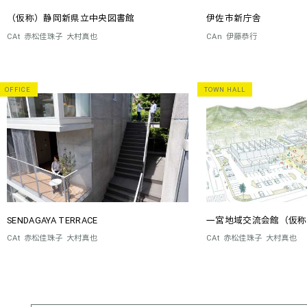
（仮称）静岡新県立中央図書館
伊佐市新庁舎
CAt
赤松佳珠子
大村真也
CAn
伊藤恭行
OFFICE
TOWN HALL
SENDAGAYA TERRACE
一宮地域交流会館（仮称
CAt
赤松佳珠子
大村真也
CAt
赤松佳珠子
大村真也