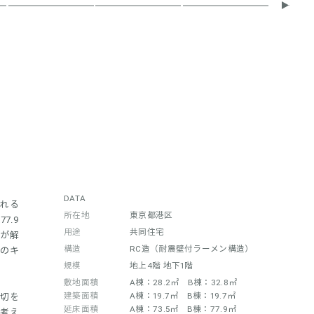
DATA
れる
所在地
東京都港区
7.9
用途
共同住宅
件が解
構造
RC造（耐震壁付ラーメン構造）
mのキ
。
規模
地上4階 地下1階
敷地面積
A棟：28.2㎡ B棟：32.8㎡
建築面積
A棟：19.7㎡ B棟：19.7㎡
切を
延床面積
A棟：73.5㎡ B棟：77.9㎡
考え