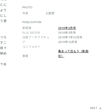
とに
PHOTO
より
写真
上田宏
語にし
う意
PUBLICATION
新建築
2010年2月号
ELLE DECOR
2010年3月号
つら
日経アーキテクチュ
2010年7月12日号
ア
2010年12月号
隠すこ
コンフォルト
確保で
集まって住もう（彰国
に納め
書籍
社）
のであ
NEXT