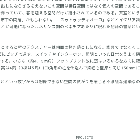
き出しにならざるをえないこの空間は接客空間ではなく個人の空間であるこ
を伴っていて、客を迎える空間だけが縮小されているのである。茶室という
市中の閑居」かもしれない。 「スゥトゥッディオーロ」などとイタリア
ことが可能になったルネサンス期のベネチアあたりに現れた初源の書斎とい
うとすると壁のテクスチャーは粗面の掻き落としになる。家具ではなく＜し
面にピッチで通す。スイッチやインターホン、照明といった日常をうまく
する。小さな（約4．5ｍ角）フットプリント故に窓はいろいろな方向に
実は4隅（B棟は5隅）に3角形の柱を仕込んで梁幅も壁厚と同じ150mm
などという数字からは想像できない空間の拡がりを感じる不思議な建築な
PROJECTS