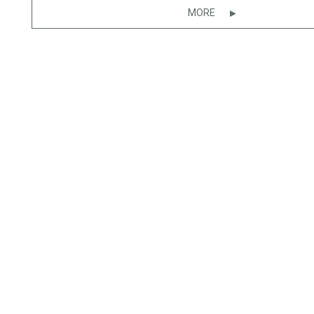
MORE
CONTACT
CAt
シーラカ
FORM
東京都渋谷
ACCESS
TEL: 03
FAX: 03
RECRUIT
CAn