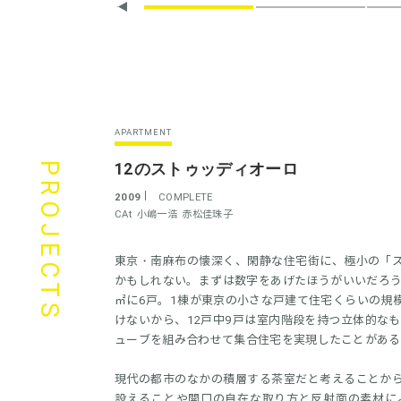
APARTMENT
12のストゥッディオーロ
PROJECTS
2009
COMPLETE
CAt
小嶋一浩
赤松佳珠子
東京・南麻布の懐深く、閑静な住宅街に、極小の「
かもしれない。まずは数字をあげたほうがいいだろう。2棟
㎡に6戸。1棟が東京の小さな戸建て住宅くらいの規
けないから、12戸中9戸は室内階段を持つ立体的なも
ューブを組み合わせて集合住宅を実現したことがある
現代の都市のなかの積層する茶室だと考えることか
設えることや開口の自在な取り方と反射面の素材に