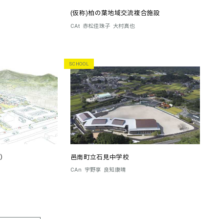
(仮称)柏の葉地域交流複合施設
CAt
赤松佳珠子
大村真也
SCHOOL
）
邑南町立石見中学校
CAn
宇野享
良知康晴