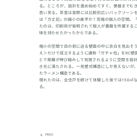
る。ところが、設計を進め始めてすぐ、便器までむ
思い至る。茶室は実際には比較的広いバックゾーン
は「方丈記」の縮小の美学か？究極の個人の空間。「
たのは、印刷術が発明されて個人が書籍を所蔵する
味を持たせたかったからである。
極小の空間で目の前に迫る壁面の中に余白を見出そ
え＞だけで成立するように通称「ガチャ柱」をRC壁
とで距離が伸び縮みして知覚されるように空間を設計
き光に満たされる。一見壁式構造にしか見えないが、
たラーメン構造である。
現れたのは、全住戸を続けて体験した後では150㎡
る。
PREV