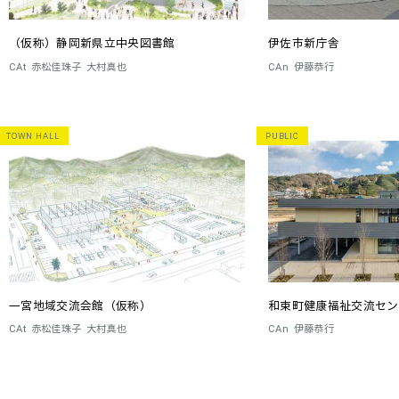
（仮称）静岡新県立中央図書館
伊佐市新庁舎
CAt
赤松佳珠子
大村真也
CAn
伊藤恭行
TOWN HALL
PUBLIC
一宮地域交流会館（仮称）
和束町健康福祉交流センター
CAt
赤松佳珠子
大村真也
CAn
伊藤恭行