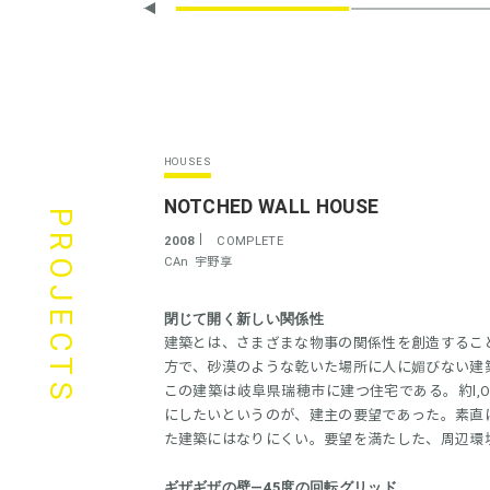
HOUSES
NOTCHED WALL HOUSE
PROJECTS
2008
COMPLETE
CAn
宇野享
閉じて開く新しい関係性
建築とは、さまざまな物事の関係性を創造するこ
方で、砂漠のような乾いた場所に人に媚びない建
この建築は岐阜県瑞穂市に建つ住宅である。約l,
にしたいというのが、建主の要望であった。素直
た建築にはなりにくい。要望を満たした、周辺環
ギザギザの壁―45度の回転グリッド