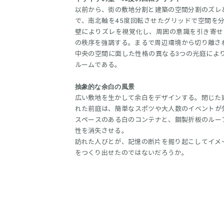
以前から、街の敷地分割と建築の空間分割のズレ
で、南北軸を45度回転させたグリッドで空間を
壁によりズレを視覚化し、周囲の意識を引き寄せ
の秩序を強調する。まるで周辺環境から切り離さ
中央の空間に面した性格の異なる3つの光庭によ
ルームである。
抽象的な余白の風景
広い敷地を生かして余白をデザインする。閉じた
れた前庭は、簡単なスポツや大人数のイベントが
スペースのある白のコンテナと、鋼製折板のルー
性を消失させる。
訪れた人びとが、記憶の断片を掘り起こしてイメ
をつくり出せたのではないだろうか。