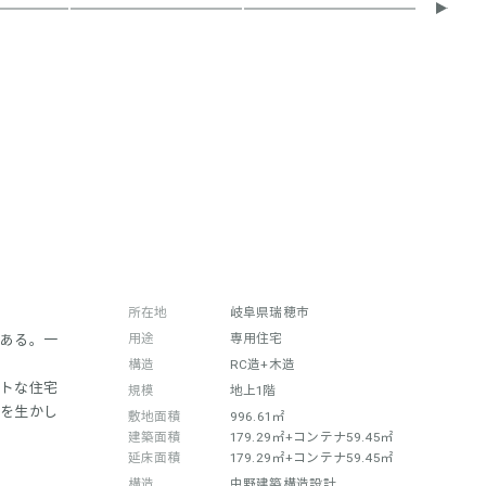
所在地
岐阜県瑞穂市
用途
専用住宅
がある。一
構造
RC造+木造
クトな住宅
規模
地上1階
白を生かし
敷地面積
996.61㎡
建築面積
179.29㎡+コンテナ59.45㎡
延床面積
179.29㎡+コンテナ59.45㎡
構造
中野建築構造設計