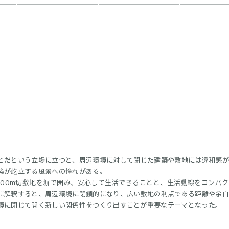
とだという立場に立つと、周辺環境に対して閉じた建築や敷地には違和感
築が屹立する風景への憧れがある。
OOOm切敷地を塀で囲み、安心して生活できることと、生活動線をコンパ
に解釈すると、周辺環境に閉鎖的になり、広い敷地の利点である距離や余
境に閉じて開く新しい関係性をつくり出すことが重要なテーマとなった。