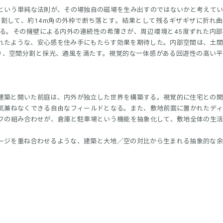
という単純な法則が、その場独自の磁場を生み出すのではないかと考えて
分割して、約14m角の外枠で断ち落とす。結果として残るギザギザに折れ
る。その擁壁による内外の連続性の希薄さが、周辺環境と45度ずれた内
れたような、安心感を住み手にもたらす効果を期待した。内部空間は、土
り、空間分割と採光、通風を満たす。視覚的な一体感がある回遊性の高い
建築と開いた前庭は、内外が独立した世界を構築する。視覚的に住宅との
気兼ねなくできる自由なフィールドとなる。また、敷地前面に置かれたデ
フの組み合わせが、倉庫と駐車場という機能を抽象化して、敷地全体の生
ージを重ね合わせるような、建築と大地／空の対比から生まれる抽象的な