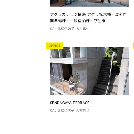
アグリカレッジ福島-アグリ探求棟・屋外作
業準備棟・一般宿泊棟・学生寮-
CAt
赤松佳珠子
大村真也
OFFICE
SENDAGAYA TERRACE
CAt
赤松佳珠子
大村真也