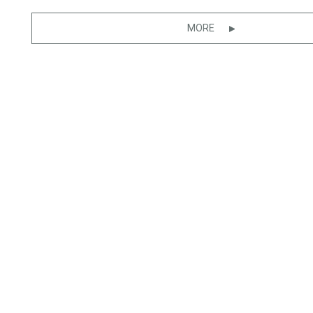
MORE
CONTACT
CAt
シーラカ
FORM
東京都渋谷
ACCESS
TEL: 03
FAX: 03
RECRUIT