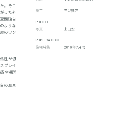
いた。そこ
施工
三栄建匠
曲がった外
部空間独自
PHOTO
間のような
写真
上田宏
平屋のワン
PUBLICATION
住宅特集
2010年7月号
関係性が切
ィスプレイ
活感や場所
余白の風景