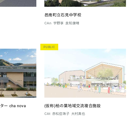
邑南町立石見中学校
CAn
宇野享
良知康晴
PUBLIC
 cha nova
(仮称)柏の葉地域交流複合施設
CAt
赤松佳珠子
大村真也