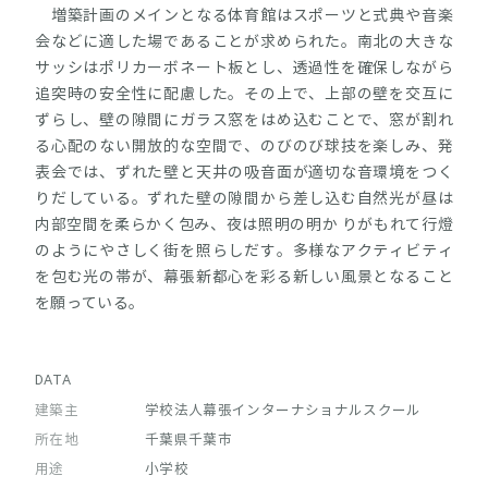
増築計画のメインとなる体育館はスポーツと式典や音楽
会などに適した場であることが求められた。南北の大きな
サッシはポリカーボネート板とし、透過性を確保しながら
追突時の安全性に配慮した。その上で、上部の壁を交互に
ずらし、壁の隙間にガラス窓をはめ込むことで、窓が割れ
る心配のない開放的な空間で、のびのび球技を楽しみ、発
表会では、ずれた壁と天井の吸音面が適切な音環境をつく
りだしている。ずれた壁の隙間から差し込む自然光が昼は
内部空間を柔らかく包み、夜は照明の明か りがもれて行燈
のようにやさしく街を照らしだす。多様なアクティビティ
を包む光の帯が、幕張新都心を彩る新しい風景となること
を願っている。
DATA
建築主
学校法人幕張インターナショナルスクール
所在地
千葉県千葉市
用途
小学校