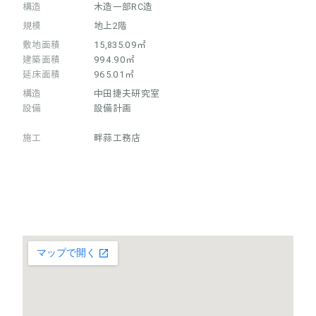
構造
木造一部RC造
規模
地上2階
敷地面積
15,835.09㎡
建築面積
994.90㎡
延床面積
965.01㎡
構造
中田捷夫研究室
設備
設備計画
施工
畔蒜工務店