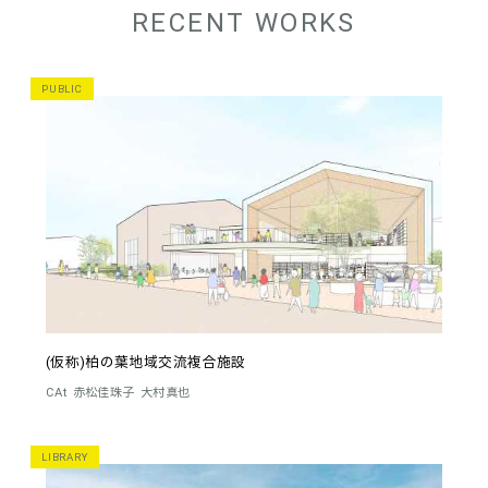
RECENT WORKS
PUBLIC
(仮称)柏の葉地域交流複合施設
CAt
赤松佳珠子
大村真也
LIBRARY