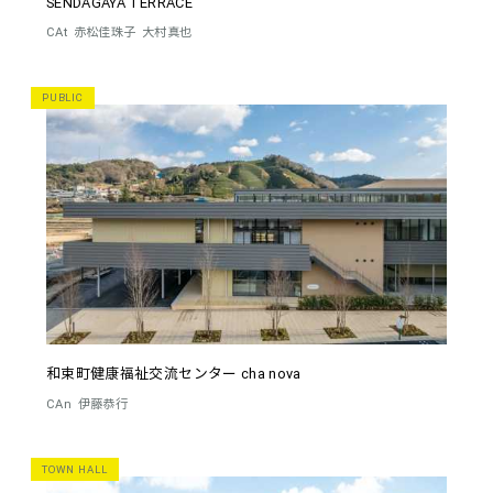
SENDAGAYA TERRACE
CAt
赤松佳珠子
大村真也
PUBLIC
和束町健康福祉交流センター cha nova
CAn
伊藤恭行
TOWN HALL