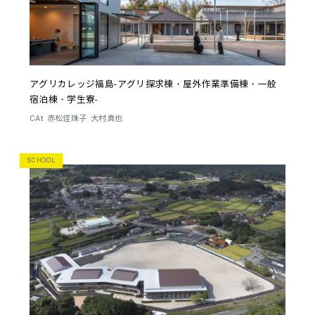
アグリカレッジ福島-アグリ探求棟・屋外作業準備棟・一般
宿泊棟・学生寮-
CAt
赤松佳珠子
大村真也
SCHOOL