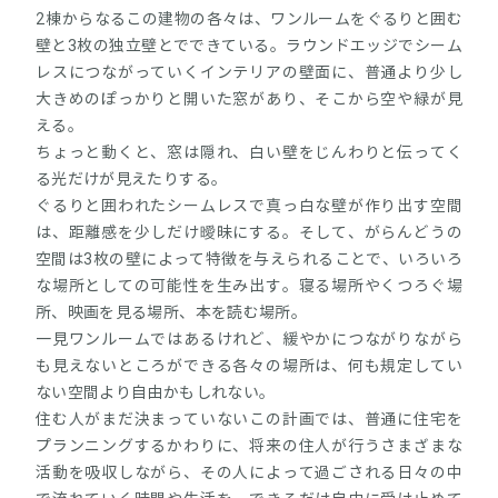
2棟からなるこの建物の各々は、ワンルームをぐるりと囲む
壁と3枚の独立壁とでできている。ラウンドエッジでシーム
レスにつながっていくインテリアの壁面に、普通より少し
大きめのぽっかりと開いた窓があり、そこから空や緑が見
える。
ちょっと動くと、窓は隠れ、白い壁をじんわりと伝ってく
る光だけが見えたりする。
ぐるりと囲われたシームレスで真っ白な壁が作り出す空間
は、距離感を少しだけ曖昧にする。そして、がらんどうの
空間は3枚の壁によって特徴を与えられることで、いろいろ
な場所としての可能性を生み出す。寝る場所やくつろぐ場
所、映画を見る場所、本を読む場所。
一見ワンルームではあるけれど、緩やかにつながりながら
も見えないところができる各々の場所は、何も規定してい
ない空間より自由かもしれない。
住む人がまだ決まっていないこの計画では、普通に住宅を
プランニングするかわりに、将来の住人が行うさまざまな
活動を吸収しながら、その人によって過ごされる日々の中