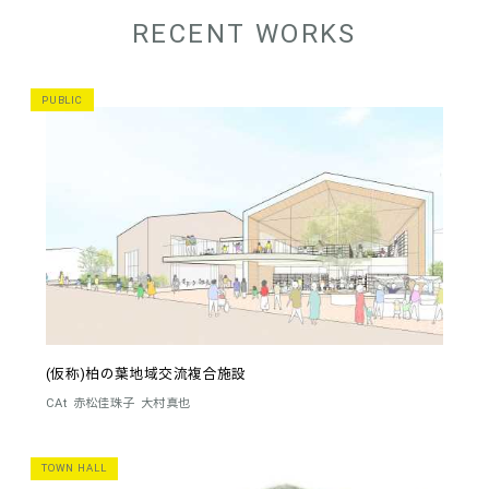
RECENT WORKS
PUBLIC
(仮称)柏の葉地域交流複合施設
CAt
赤松佳珠子
大村真也
TOWN HALL