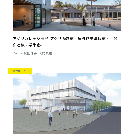
アグリカレッジ福島-アグリ探求棟・屋外作業準備棟・一般
宿泊棟・学生寮-
CAt
赤松佳珠子
大村真也
TOWN HALL