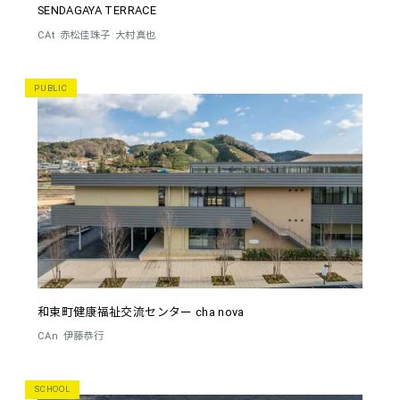
SENDAGAYA TERRACE
CAt
赤松佳珠子
大村真也
PUBLIC
和束町健康福祉交流センター cha nova
CAn
伊藤恭行
SCHOOL