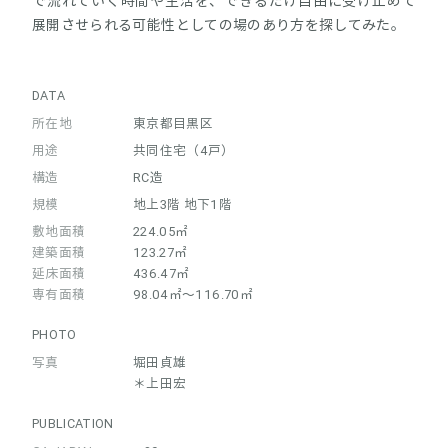
で流れていく時間や生活を、できるだけ自由に受け止めて
展開させられる可能性としての場のあり方を探してみた。
DATA
所在地
東京都目黒区
用途
共同住宅（4戸）
構造
RC造
規模
地上3階 地下1階
敷地面積
224.05㎡
建築面積
123.27㎡
延床面積
436.47㎡
専有面積
98.04㎡～116.70㎡
PHOTO
写真
堀田貞雄
＊上田宏
PUBLICATION