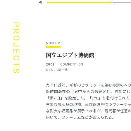
PROJECTS
MUSEUM
国立エジプト博物館
2002
COMPETITION
C+A
小嶋一浩
カイロ近郊、ギゼのピラミッドを望む砂漠のへ
短時間滞在の世界中からの観光客と、長期にわ
「黒/ 白」を設定した。「EYE」と名付けら
主要な展示品の現物、及び返還を待つヴァーチ
な膨大な収蔵品が展示されるが、観光客が任意の
用いて、フォーラムなどが設えられる。