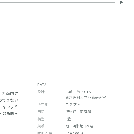
DATA
設計
小嶋一浩／C+A
、断面的に
東京理科大学小嶋研究室
のできない
所在地
エジプト
れないよう
用途
博物館、研究所
 の断面を
構造
S造
規模
地上4階 地下3階
敷地面積
480,000㎡