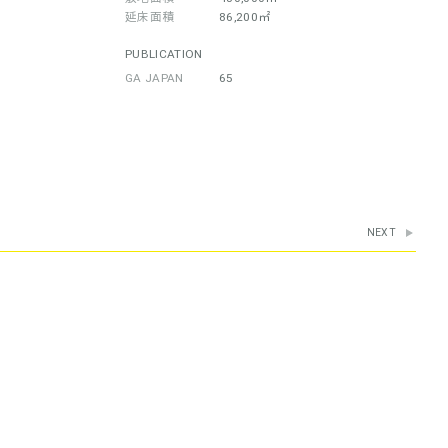
延床面積
86,200㎡
PUBLICATION
GA JAPAN
65
NEXT