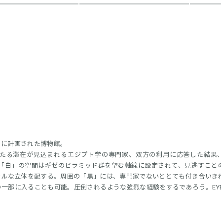
りに計画された博物館。
たる滞在が見込まれるエジプト学の専門家、双方の利用に応答した結果
れた「白」の空間はギゼのピラミッド群を望む軸線に設定されて、見逃すこと
ャルな立体を配する。周囲の「黒」には、専門家でないととても付き合いき
一部に入ることも可能。圧倒されるような強烈な経験をするであろう。EYE