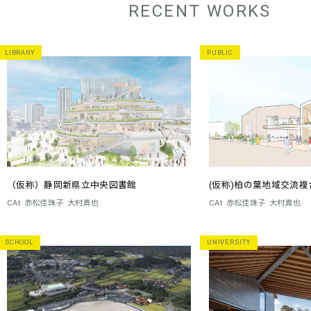
RECENT WORKS
LIBRARY
PUBLIC
（仮称）静岡新県立中央図書館
(仮称)柏の葉地域交流複
CAt
赤松佳珠子
大村真也
CAt
赤松佳珠子
大村真也
SCHOOL
UNIVERSITY