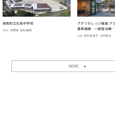
邑南町立石見中学校
アグリカレッジ福島-ア
業準備棟・一般宿泊棟・
CAn
宇野享
良知康晴
CAt
赤松佳珠子
大村真也
MORE