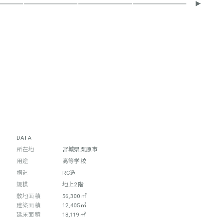
DATA
所在地
宮城県栗原市
用途
高等学校
構造
RC造
規模
地上2階
敷地面積
56,300㎡
建築面積
12,405㎡
延床面積
18,119㎡