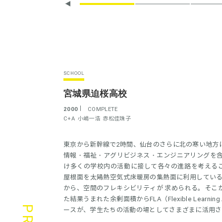
SCHOOL
宮城県迫桜高校
2000
COMPLETE
C+A
小嶋一浩
赤松佳珠子
東京から新幹線で2時間、仙台のさらに北の寒い地方
情報・福祉・アグリビジネス・エンジニアリングを含
け多くの学校内の活動に接して各々の進路を考えるこ
屋根面を太陽熱空気式床暖房の集熱面に利用してい
から、空間のフレキシビリティが 求められる。そこか
た結果うまれた余剰面積からFLA（Flexible Lear
ースが、学生たちの活動の場としてさまざまに活用さ