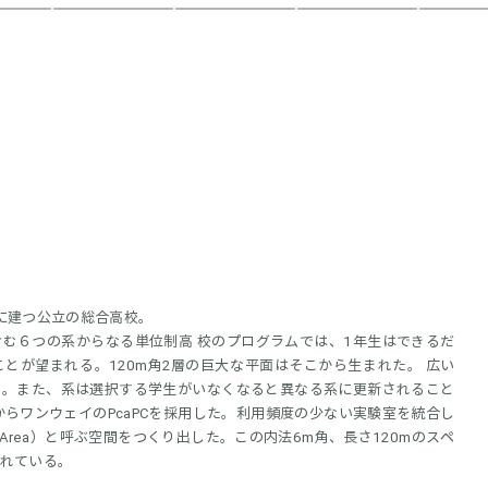
に建つ公立の総合高校。
む６つの系からなる単位制高 校のプログラムでは、1年生はできるだ
とが望まれる。120m角2層の巨大な平面はそこから生まれた。 広い
る。また、系は選択する学生がいなくなると異なる系に更新されること
らワンウェイのPcaPCを採用した。利用頻度の少ない実験室を統合し
ning Area）と呼ぶ空間をつくり出した。この内法6m角、長さ120mのスペ
れている。