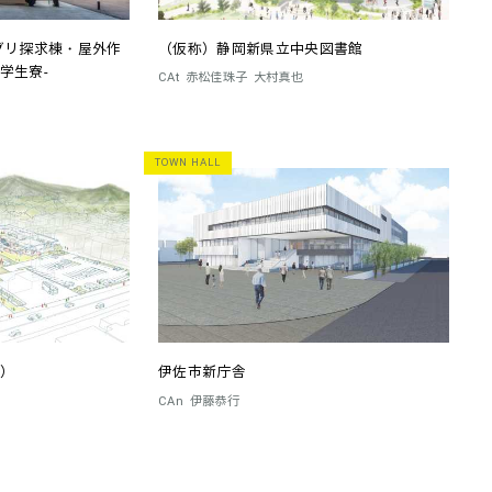
グリ探求棟・屋外作
（仮称）静岡新県立中央図書館
学生寮-
CAt
赤松佳珠子
大村真也
TOWN HALL
）
伊佐市新庁舎
CAn
伊藤恭行