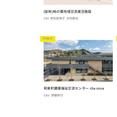
(仮称)柏の葉地域交流複合施設
CAt
赤松佳珠子
大村真也
PUBLIC
和束町健康福祉交流センター cha nova
CAn
伊藤恭行