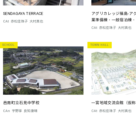
SENDAGAYA TERRACE
アグリカレッジ福島-ア
業準備棟・一般宿泊棟・
CAt
赤松佳珠子
大村真也
CAt
赤松佳珠子
大村真也
SCHOOL
TOWN HALL
邑南町立石見中学校
一宮地域交流会館（仮称
CAn
宇野享
良知康晴
CAt
赤松佳珠子
大村真也