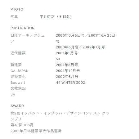
PHOTO
写真
平井広之（＊以外）
PUBLICATION
日経アーキテクチュ
2000年3月6日号／2001年6月25日
ア
号
2000年6月号／2002年7月号
近代建築
2001年5月号
50
新建築
2001年8月号
GA JAPAN
2001年12月号
建築文化
2002年8月号
Bauwelt
44 WINTER,2002
文教施設
JA
AWARD
第2回イソバンド・イソダッハ・デザインコンテスト グラ
ンプリ
第43回BCS賞
2003年日本建築学会作品選奨