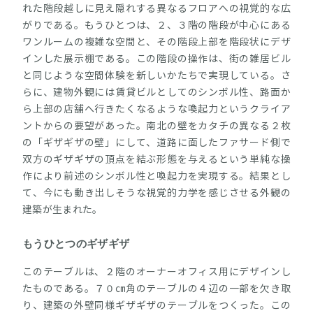
れた階段越しに見え隠れする異なるフロアへの視覚的な広
がりである。もうひとつは、２、３階の階段が中心にある
ワンルームの複雑な空間と、その階段上部を階段状にデザ
インした展示棚である。この階段の操作は、街の雑居ビル
と同じような空間体験を新しいかたちで実現している。さ
らに、建物外観には賃貸ビルとしてのシンボル性、路面か
ら上部の店舗へ行きたくなるような喚起力というクライア
ントからの要望があった。南北の壁をカタチの異なる２枚
の「ギザギザの壁」にして、道路に面したファサード側で
双方のギザギザの頂点を結ぶ形態を与えるという単純な操
作により前述のシンボル性と喚起力を実現する。結果とし
て、今にも動き出しそうな視覚的力学を感じさせる外観の
建築が生まれた。
もうひとつのギザギザ
このテーブルは、２階のオーナーオフィス用にデザインし
たものである。７０㎝角のテーブルの４辺の一部を欠き取
り、建築の外壁同様ギザギザのテーブルをつくった。この