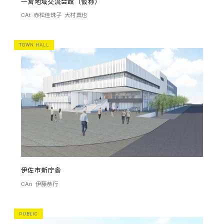
一宮地域交流会館（仮称）
CAt
赤松佳珠子
大村真也
TOWN HALL
伊佐市新庁舎
CAn
伊藤恭行
PUBLIC