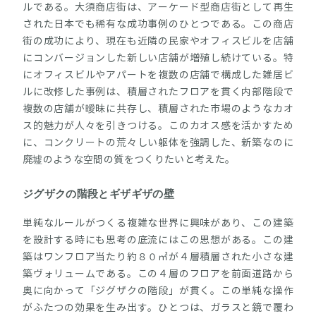
ルである。大須商店街は、アーケード型商店街として再生
された日本でも稀有な成功事例のひとつである。この商店
街の成功により、現在も近隣の民家やオフィスビルを店舗
にコンバージョンした新しい店舗が増殖し続けている。特
にオフィスビルやアパートを複数の店舗で構成した雑居ビ
ルに改修した事例は、積層されたフロアを貫く内部階段で
複数の店舗が曖昧に共存し、積層された市場のようなカオ
ス的魅力が人々を引きつける。このカオス感を活かすため
に、コンクリートの荒々しい躯体を強調した、新築なのに
廃墟のような空間の質をつくりたいと考えた。
ジグザクの階段とギザギザの壁
単純なルールがつくる複雑な世界に興味があり、この建築
を設計する時にも思考の底流にはこの思想がある。この建
築はワンフロア当たり約８０㎡が４層積層された小さな建
築ヴォリュームである。この４層のフロアを前面道路から
奥に向かって「ジグザクの階段」が貫く。この単純な操作
がふたつの効果を生み出す。ひとつは、ガラスと鏡で覆わ