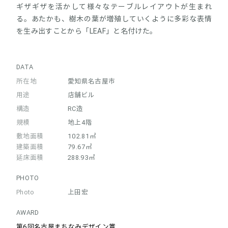
ギザギザを活かして様々なテーブルレイアウトが生まれ
る。あたかも、樹木の葉が増殖していくように多彩な表情
を生み出すことから「LEAF」と名付けた。
DATA
所在地
愛知県名古屋市
用途
店舗ビル
構造
RC造
規模
地上4階
敷地面積
102.81㎡
建築面積
79.67㎡
延床面積
288.93㎡
PHOTO
Photo
上田宏
AWARD
第6回名古屋まちなみデザイン賞