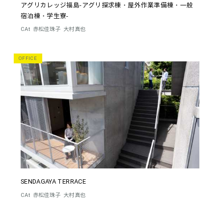
アグリカレッジ福島-アグリ探求棟・屋外作業準備棟・一般
宿泊棟・学生寮-
CAt
赤松佳珠子
大村真也
OFFICE
SENDAGAYA TERRACE
CAt
赤松佳珠子
大村真也