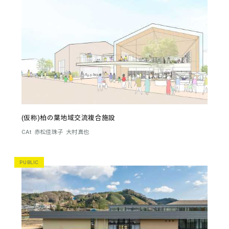
(仮称)柏の葉地域交流複合施設
CAt
赤松佳珠子
大村真也
PUBLIC