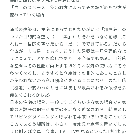
機能に即した呼び名が部屋名となる。
「白」のスペース＝使われ方によってその場所の呼び方が
変わっていく場所
通常の建築は、住宅に限らずともたいがいは「部屋名」の
ついた目的的な空間（＝「黒」）とそれをつなぐ動線（こ
れも単一目的の空間だから「黒」）でできている。だから
全体が「まっ黒」である。こうした建築は一見合理的なよ
うに見えて、とても窮屈であり、不合理でもある。目的的
な空間はその性能が向上するほどそれ以外の使い方にそぐ
わなくなるし、そうすると今度はその目的にあったときし
か使われないから利用頻度がさがることになる。また目的
（機能）が変わったときには使用が放棄されるか改修を余
儀なくされるからだ。
日本の住宅の場合、一般にすごくちいさな家の場合でも家
族の人数分の個室がまず過不足なく確保される。結果とし
てリビングダイニングと呼ばれる本来いろいろなことがお
こるであろう場所は、小さく一度家具や家電を置いてしま
うと例えば食卓＝食事、TV＝TVを見るといった1対1対応