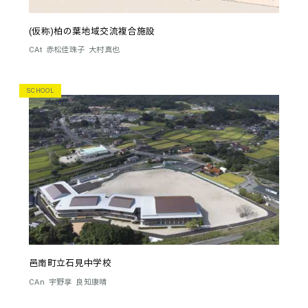
(仮称)柏の葉地域交流複合施設
CAt
赤松佳珠子
大村真也
SCHOOL
邑南町立石見中学校
CAn
宇野享
良知康晴