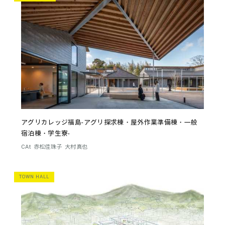
アグリカレッジ福島-アグリ探求棟・屋外作業準備棟・一般
宿泊棟・学生寮-
CAt
赤松佳珠子
大村真也
TOWN HALL