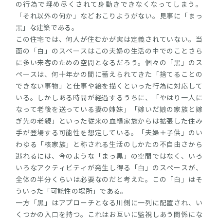
の行為で埋め尽くされて身動きできなくなってしまう。
「それ以外の何か」などおこりようがない。見事に「まっ
黒」な建築である。
この住宅では、何人が住むかが実は定義されていない。当
面の「白」のスペースはこの夫婦の生活の中でのことさら
に多い来客のための空間となるだろう。個々の「黒」のス
ペースは、何十年かの間に蓄えられてきた「捨てることの
できない事物」と仕事や絵を描くといった行為に対応して
いる。しかしある時間が経過するうちに、「やはり一人に
なって老後を送っている妻の姉妹」「嫁いだ娘の家族と嫁
ぎ先の老親」といった従来の血縁家族からは拡張した住み
手が登場する可能性を想定している。「夫婦＋子供」のい
わゆる「核家族」と称される生活のしかたの不自由さから
逃れるには、今のような「まっ黒」の空間ではなく、いろ
いろなアクティビティが発生し得る「白」のスペースが、
全体の半分くらいは必要なのだと考えた。この「白」はそ
ういった「可能性の場所」である。
一方「黒」はアプローチとなる川側に一列に配置され、い
くつかの入口を持つ。これはお互いに監視しあう関係にな