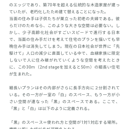
のエッジであり、築70年を超える伝統的な木造家屋が建っ
ていたが、老朽化したため建て替えることになった。
当面の住み手は子供たちが巣立った初老の夫婦である。彼
らだけのためなら、このような大きな空間は必要ない。し
かし、少子高齢化社会がすごいスピードで進行する日本
で、当面の住み手だけを考えて住宅のプランを描いても早
晩住み手は消失してしまう。現在の日本社会が世界に「先
駆けて」人口の減少に直面している中で、血縁家族に限定
しないで人に住み継がれていくような空間を考えたとき
に、この30ｍ（2nd stageを加えると50ｍ）の細長い住宅
が生まれた。
細長いプランはその内部がさらに長手方向に２分割されて
いる。その一方が一室の「白」のスペース、もう一方が小
さい空間が連なった「黒」のスペースである。ここで、
「黒」と「白」は以下のように定義される。
「黒」のスペース＝使われ方と空間が1対1対応する場所。