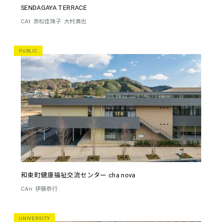
SENDAGAYA TERRACE
CAt
赤松佳珠子
大村真也
PUBLIC
和束町健康福祉交流センター cha nova
CAn
伊藤恭行
UNIVERSITY