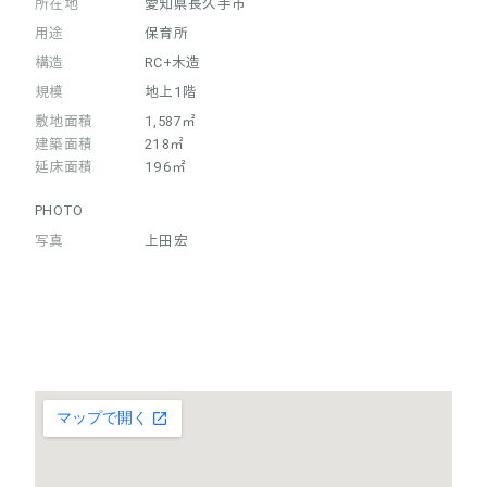
所在地
愛知県長久手市
用途
保育所
構造
RC+木造
規模
地上1階
敷地面積
1,587㎡
建築面積
218㎡
延床面積
196㎡
PHOTO
写真
上田宏