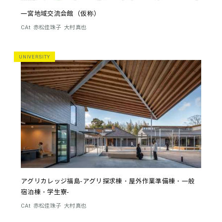
一宮地域交流会館（仮称）
CAt
赤松佳珠子
大村真也
UNIVERSITY
アグリカレッジ福島-アグリ探求棟・屋外作業準備棟・一般
宿泊棟・学生寮-
CAt
赤松佳珠子
大村真也