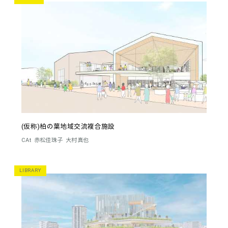
(仮称)柏の葉地域交流複合施設
CAt
赤松佳珠子
大村真也
LIBRARY