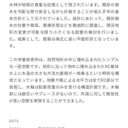
木林が地域の貴重な記憶として残されています。既存の樹
木を可能な限り保全しながら計画することが長久手市の基
本方針として示されていました。設計にあたって、既存樹
木の位置や樹高、健康状態などを徹底的に調査し、現況地
形の変更が可能な限り小さくなる配置の検討を行いまし
た。結果として、建築は南北に長い平面形状となっていま
す。
この学童保育所は、自然地形の中に埋め込まれたシンプル
な一室空間です。地形に沿って地中に埋め込まれたRC躯体
の上に木造の大きな片流れ屋根が一枚乗るという明快な構
成となっています。地震や風による水平力は全てRC部分で
負担し、木軸は鉛直荷重のみを受ける構造計画です。木軸
部には筋交いやブレースがないので、外周に対して開放性
が高い空間を実現することができました。
DATA