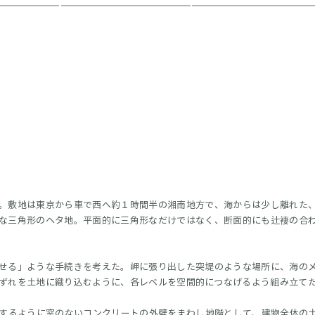
。敷地は東京から車で西へ約１時間半の湘南地方で、海からは少し離れた
な三角形のヘタ地。平面的に三角形なだけではなく、断面的にも辻褄の合
せる」ような手続きを考えた。岬に張り出した突堤のような場所に、海の
ずれを土地に織り込むように、各レベルを空間的につなげるよう組み立て
するように窓のないコンクリートの外壁をまわし地階として、建物全体の