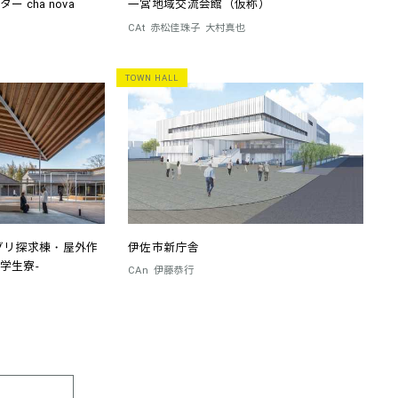
 cha nova
一宮地域交流会館（仮称）
CAt
赤松佳珠子
大村真也
TOWN HALL
グリ探求棟・屋外作
伊佐市新庁舎
学生寮-
CAn
伊藤恭行