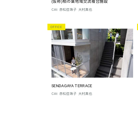
(仮称)柏の葉地域交流複合施設
CAt
赤松佳珠子
大村真也
OFFICE
SENDAGAYA TERRACE
CAt
赤松佳珠子
大村真也