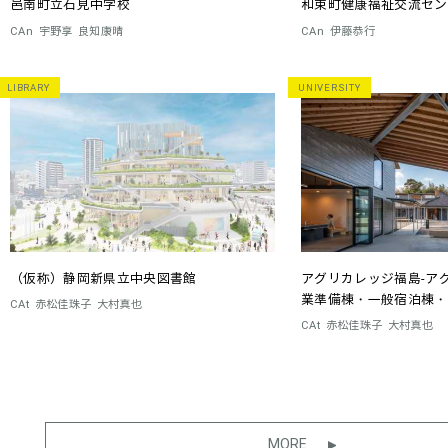
邑南町立石見中学校
和束町健康福祉交流センター
CAn
宇野享
良知康晴
CAn
伊藤恭行
LIBRARY
UNIVERSITY
（仮称）静岡新県立中央図書館
アグリカレッジ福島-ア
業準備棟・一般宿泊棟・
CAt
赤松佳珠子
大村真也
CAt
赤松佳珠子
大村真也
MORE