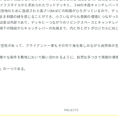
イフスタイルから求められたウッドデッキと、３Mの木造キャンチレバー
団地のために造成された高さ10Mほどの斜面がひろがっているので、デ
まま斜面の緑を感じることができ、小さいながらも周囲の環境とつながっ
は実は外部であり、デッキと一つながりのリビングスペースとキャンチレ
地下の階段からキャンチレバーの先端まで、内と外とがトポロジカルにね
の空気があって、クライアント一家もその中で海を楽しみながら自然体の
様々な条件を敷地において縫い合わせるように、自然な手つきで周囲の環
」の一つである。
PROJECTS