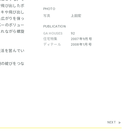
で飛び出したボ
PHOTO
ッキや飛び出し
写真
上田宏
た広がりを保っ
バーのボリュー
PUBLICATION
じれながら螺旋
GA HOUSES
92
住宅特集
2007年9月号
ディテール
2008年1月号
生活を営んでい
境の綻びをつな
NEXT