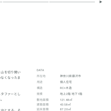
DATA
、山を切り開い
所在地
神奈川県藤沢市
わなくなったま
用途
個人住宅
構造
RC+木造
メタファーとし
規模
地上2階 地下1階
た。
敷地面積
121.48㎡
建築面積
43.58㎡
延床面積
87.20㎡
土台とする。そ