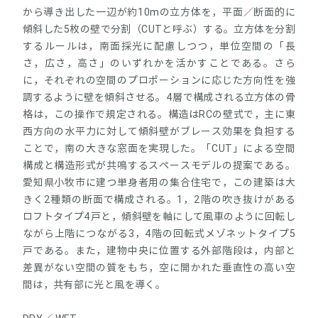
から導き出した一辺が約10mの立方体を，平面／断面的に
傾斜した5枚の壁で分割（CUTと呼ぶ）する。立方体を分割
するルールは，南面採光に配慮しつつ，単位空間の「長
さ，広さ，高さ」のいずれかを活かすことである。さら
に，それぞれの空間のプロポーションに応じた方向性を強
調するように壁を傾斜させる。4層で構成される立方体の骨
格は，この操作で規定される。構造はRCの壁式で，主に東
西方向の水平力に対して傾斜壁がブレース効果を負担する
ことで，南の大きな窓面を実現した。「CUT」による空間
構成と構造形式が共鳴するスペースモデルの提案である。
愛知県小牧市に建つ単身者用の集合住宅で，この建築は大
きく2種類の断面で構成される。1，2階の吹き抜けがある
ロフトタイプ4戸と，傾斜壁を軸にして風車のように回転し
ながら上階につながる3，4階の回転式メゾネットタイプ5
戸である。また，建物中央に位置する外部階段は，内部と
差異がない空間の質をもち，空に開かれた垂直性の高い空
間は，共有部に光と風を導く。