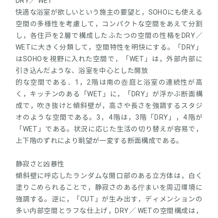
DRY／ WET
快適な浴室が欲しいという施主の要望と，SOHOにも使える
空間の多様性を考慮して，コンパクトな空間をあえて分割
し，各住戸を2層で構成したふたつの空間の性格をDRY／
WETに大きく分類して，空間特性を明快にする。「DRY」
はSOHOを視野に入れた空間で，「WET」は，外部内部に
引き込んだような、浴室を中心とした開放
的な空間である．1，2階は南の壺庭と浴室の連続性が高
く，キッチンのある「WET」に，「DRY」が浮かぶ断面構
成で，吹き抜けと傾斜壁が，高さや長さを強調するスタジ
オのような空間である。3，4階は，3階「DRY」，4階が
「WET」である。状況に応じた生活の切り替えが容易で，
上下階のずれにより眺望が一変する断面構成である。
静寂さと凶暴性
傾斜壁に呼応したランダムな開口部のある立方体は，白く
塗りこめられることで，静寂さのある佇まいを周辺環境に
強調する。逆に，「CUT」が生み出す，ディメンションの
多い内部空間とラフな仕上げ，DRY／ WETの空間構成は，