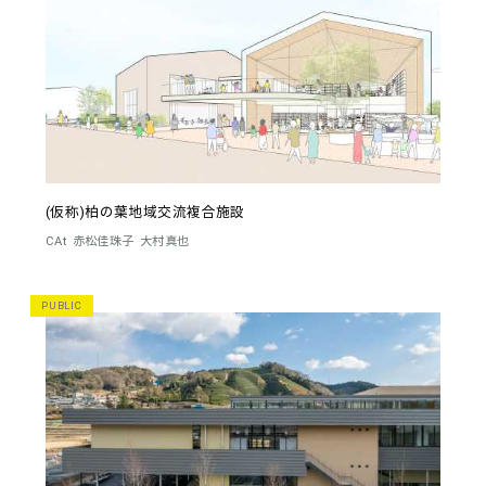
(仮称)柏の葉地域交流複合施設
CAt
赤松佳珠子
大村真也
PUBLIC