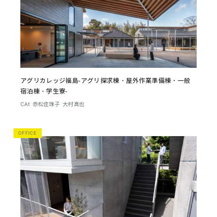
アグリカレッジ福島-アグリ探求棟・屋外作業準備棟・一般
宿泊棟・学生寮-
CAt
赤松佳珠子
大村真也
OFFICE