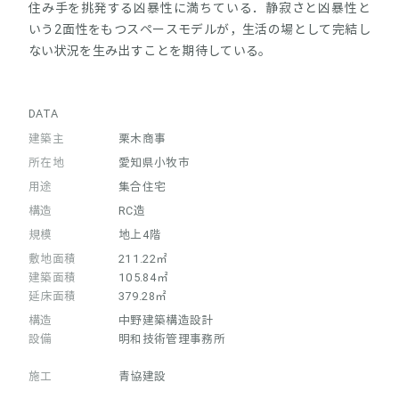
住み手を挑発する凶暴性に満ちている．静寂さと凶暴性と
いう2面性をもつスペースモデルが，生活の場として完結し
ない状況を生み出すことを期待している。
DATA
建築主
栗木商事
所在地
愛知県小牧市
用途
集合住宅
構造
RC造
規模
地上4階
敷地面積
211.22㎡
建築面積
105.84㎡
延床面積
379.28㎡
構造
中野建築構造設計
設備
明和技術管理事務所
施工
青協建設