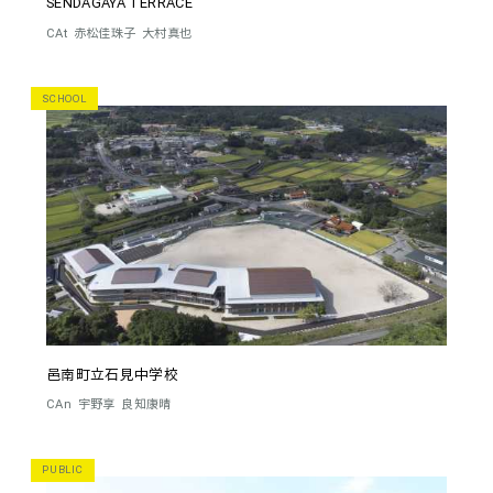
SENDAGAYA TERRACE
CAt
赤松佳珠子
大村真也
SCHOOL
邑南町立石見中学校
CAn
宇野享
良知康晴
PUBLIC