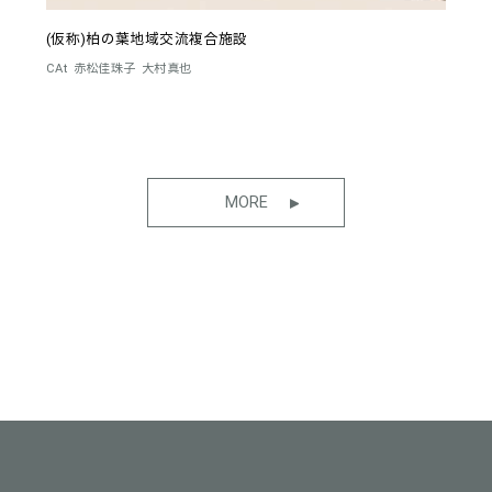
(仮称)柏の葉地域交流複合施設
CAt
赤松佳珠子
大村真也
MORE