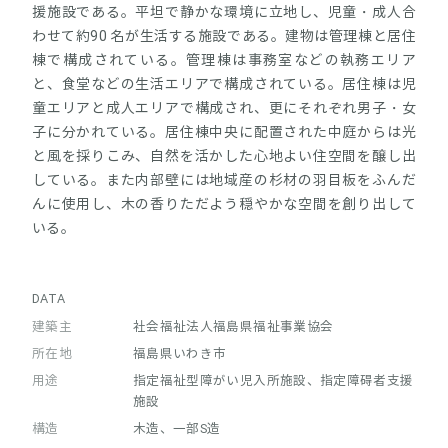
援施設である。平坦で静かな環境に立地し、児童・成人合
わせて約90 名が生活する施設である。建物は管理棟と居住
棟で構成されている。管理棟は事務室などの執務エリア
と、食堂などの生活エリアで構成されている。居住棟は児
童エリアと成人エリアで構成され、更にそれぞれ男子・女
子に分かれている。居住棟中央に配置された中庭からは光
と風を採りこみ、自然を活かした心地よい住空間を醸し出
している。また内部壁には地域産の杉材の羽目板をふんだ
んに使用し、木の香りただよう穏やかな空間を創り出して
いる。
DATA
建築主
社会福祉法人福島県福祉事業協会
所在地
福島県いわき市
用途
指定福祉型障がい児入所施設、指定障碍者支援
施設
構造
木造、一部S造