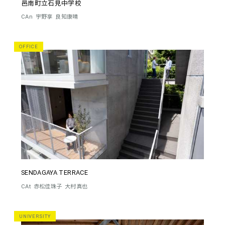
邑南町立石見中学校
CAn
宇野享
良知康晴
OFFICE
SENDAGAYA TERRACE
CAt
赤松佳珠子
大村真也
UNIVERSITY