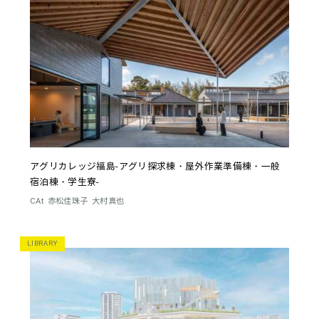
アグリカレッジ福島-アグリ探求棟・屋外作業準備棟・一般
宿泊棟・学生寮-
CAt
赤松佳珠子
大村真也
LIBRARY