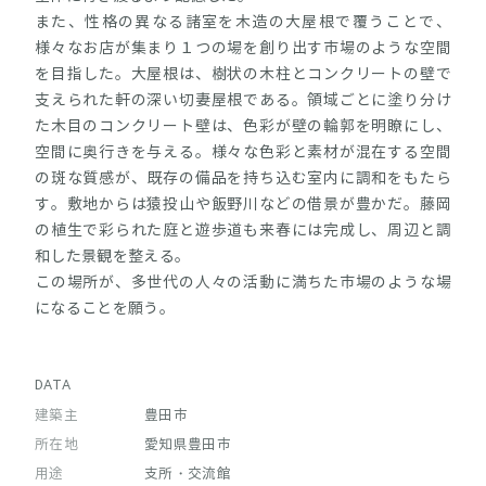
また、性格の異なる諸室を木造の大屋根で覆うことで、
様々なお店が集まり１つの場を創り出す市場のような空間
を目指した。大屋根は、樹状の木柱とコンクリートの壁で
支えられた軒の深い切妻屋根である。領域ごとに塗り分け
た木目のコンクリート壁は、色彩が壁の輪郭を明瞭にし、
空間に奥行きを与える。様々な色彩と素材が混在する空間
の斑な質感が、既存の備品を持ち込む室内に調和をもたら
す。敷地からは猿投山や飯野川などの借景が豊かだ。藤岡
の植生で彩られた庭と遊歩道も来春には完成し、周辺と調
和した景観を整える。
この場所が、多世代の人々の活動に満ちた市場のような場
になることを願う。
DATA
建築主
豊田市
所在地
愛知県豊田市
用途
支所・交流館