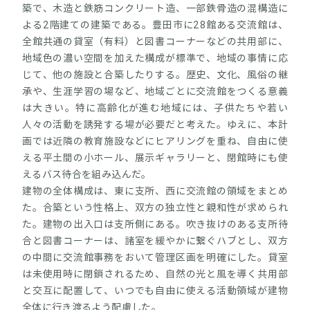
築で、木造と鉄筋コンクリート造、一部鉄骨造の混構造に
よる2階建ての建築である。豊田市に28館ある交流館は、
全館共通の貸室（有料）と図書コーナーなどの共用部に、
地域色の濃い空間を加えた構成が標準で、地域の事情に応
じて、他の施設と合築したりする。歴史、文化、風俗の継
承や、生涯学習の場など、地域ごとに交流館をつくる意義
は大きい。特に高齢化が進む地域には、子供たちや若い
人々の活動を誘発する場が必要だと考えた。ゆえに、本計
画では近隣の教育施設などにヒアリングを重ね、自由に使
える平土間の小ホール、展示ギャラリーと、閉館時にも使
えるバス待合を組み込んだ。
建物の全体構成は、東に支所、西に交流館の領域をまとめ
た。合築という性格上、双方の独立性と親和性が求められ
た。建物の出入口は支所側にある。吹き抜けのある支所待
合と図書コーナーは、諸室を緩やかに繋ぐハブとし、双方
の中間に交流館事務をおいて管理区画を明確にした。貸室
は未使用時に閉鎖されるため、自然の光と風を導く共用部
と交互に配置して、いつでも自由に使える活動領域が建物
全体に行き渡るよう配慮した。