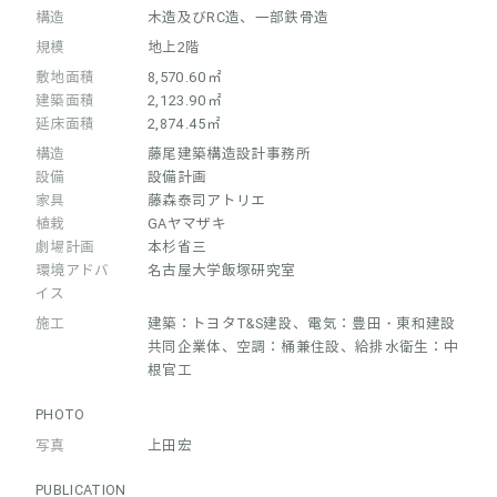
構造
木造及びRC造、一部鉄骨造
規模
地上2階
敷地面積
8,570.60㎡
建築面積
2,123.90㎡
延床面積
2,874.45㎡
構造
藤尾建築構造設計事務所
設備
設備計画
家具
藤森泰司アトリエ
植栽
GAヤマザキ
劇場計画
本杉省三
環境アドバ
名古屋大学飯塚研究室
イス
施工
建築：トヨタT&S建設、電気：豊田・東和建設
共同企業体、空調：桶兼住設、給排水衛生：中
根官工
PHOTO
写真
上田宏
PUBLICATION