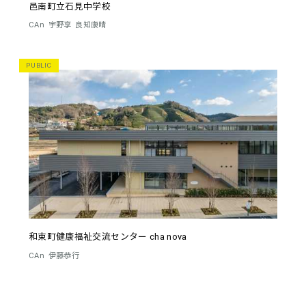
邑南町立石見中学校
CAn
宇野享
良知康晴
PUBLIC
和束町健康福祉交流センター cha nova
CAn
伊藤恭行