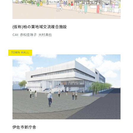
(仮称)柏の葉地域交流複合施設
CAt
赤松佳珠子
大村真也
TOWN HALL
伊佐市新庁舎