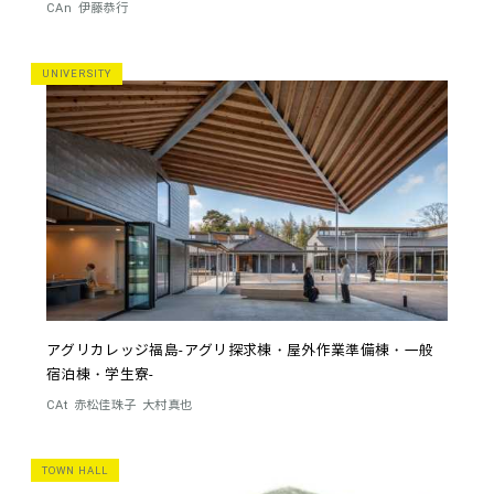
CAn
伊藤恭行
UNIVERSITY
アグリカレッジ福島-アグリ探求棟・屋外作業準備棟・一般
宿泊棟・学生寮-
CAt
赤松佳珠子
大村真也
TOWN HALL